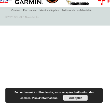
Mer
Eau douce
Contact
Plan du site
Mentions légales
Politique de confidentialité
© 2026 SQUALE Nauti-Pêche
Réglementation Division 245
Tarifs Neuf
Kayaks
Bateaux
Moteurs
Remorques
Contact
Facebook
En continuant à utiliser le site, vous acceptez l’utilisation des
Accepter
cookies.
Plus d’informations