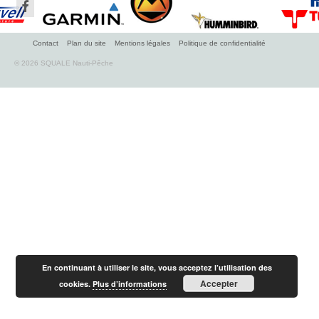
Mer
Eau douce
Contact
Plan du site
Mentions légales
Politique de confidentialité
Réglementation Division 245
© 2026 SQUALE Nauti-Pêche
Tarifs Neuf
Kayaks
Bateaux
Moteurs
Remorques
Contact
Facebook
En continuant à utiliser le site, vous acceptez l’utilisation des
Accepter
cookies.
Plus d’informations