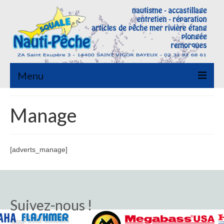
Menu
A propos
Manage
Pêche
Spots de pêche
[adverts_manage]
Pêche en mer
Horaires de marée
Suivez-nous !
Réglementation